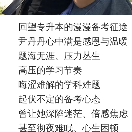
回望专升本的漫漫备考征途
尹丹丹心中满是感恩与温暖
题海无涯、压力丛生
高压的学习节奏
晦涩难解的学科难题
起伏不定的备考心态
曾让她深陷迷茫、倍感焦虑
甚至彻夜难眠、心生困顿